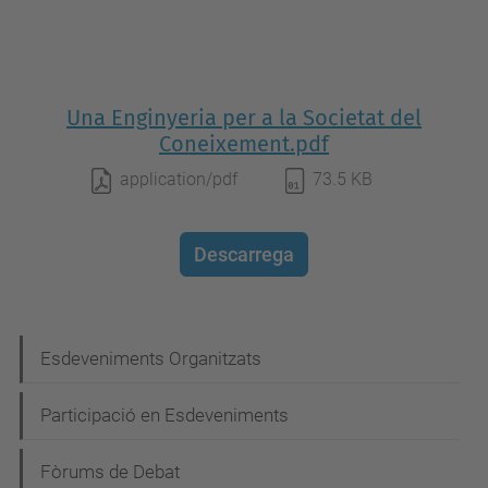
Una Enginyeria per a la Societat del
Coneixement.pdf
application/pdf
73.5 KB
Descarrega
N
Esdeveniments Organitzats
a
Participació en Esdeveniments
v
e
Fòrums de Debat