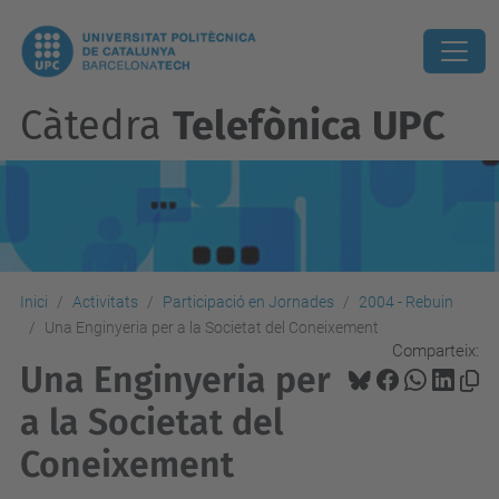
Càtedra
Telefònica UPC
Inici
Activitats
Participació en Jornades
2004 - Rebuin
Una Enginyeria per a la Societat del Coneixement
Comparteix:
Una Enginyeria per
a la Societat del
Coneixement