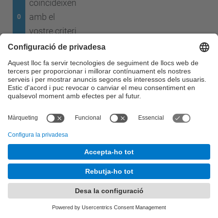
coincideixen
amb el
0
vostre criteri
de cerca
Cap resultat en la cerca.
© UPC
Càtedra Telefònica UPC.
Desenvolupat amb
Mapa del lloc
Accessibilitat
Avís legal
Configuració de privadesa