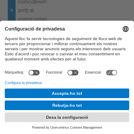
coincideixen
amb el
0
vostre criteri
de cerca
Cap resultat en la cerca.
© UPC
Càtedra Telefònica UPC.
Desenvolupat amb
Mapa del lloc
Accessibilitat
Avís legal
Configuració de privadesa