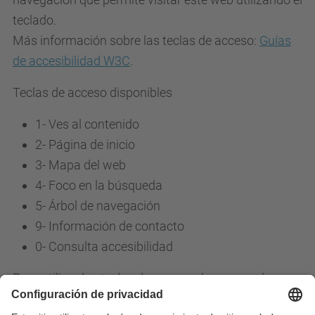
teclado.
Más información sobre las teclas de acceso:
Guías
de accesibilidad W3C
.
Teclas de acceso disponibles
1- Ves al contenido
2- Página de inicio
3-
Mapa del web
4-
Foco en la búsqueda
5-
Árbol de navegación
9-
Información de contacto
0-
Consulta accesibilidad
Para utilizar las teclas de accesos hay que pulsar
simultáneamente: