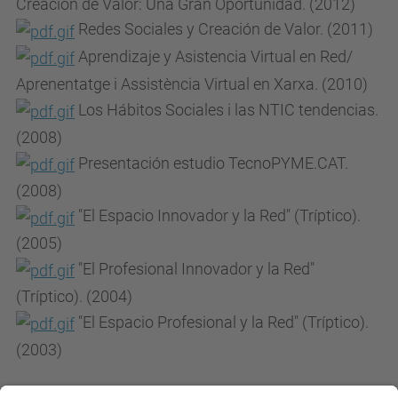
Creación de Valor: Una Gran Oportunidad. (2012)
Redes Sociales y Creación de Valor. (2011)
Aprendizaje y Asistencia Virtual en Red/
Aprenentatge i Assistència Virtual en Xarxa. (2010)
Los Hábitos Sociales i las NTIC tendencias.
(2008)
Presentación estudio TecnoPYME.CAT.
(2008)
"El Espacio Innovador y la Red" (Tríptico).
(2005)
"El Profesional Innovador y la Red"
(Tríptico). (2004)
"El Espacio Profesional y la Red" (Tríptico).
(2003)