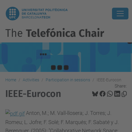
The
Telefónica Chair
Home
Activities
Participation in sessions
IEEE-Eurocon
Share:
IEEE-Eurocon
Anton, M.; M. Vall-llosera; J. Torres; J.
Romeu; L. Jofre; F. Solé; F. Marqués; F. Sabaté y J.
Berenguer. (2005): "Collaborative Network Space: