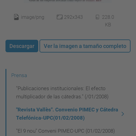
image/png
292x343
228.0
KB
Descargar
Ver la imagen a tamaño completo
N
Prensa
a
"Publicaciones institucionales: El efecto
v
multiplicador de las cátedras." (/01/2008)
e
"Revista Vallès". Convenio PIMEC y Cátedra
g
Telefónica-UPC(01/02/2008)
a
"El 9 nou" Conveni PIMEC-UPC (01/02/2008)