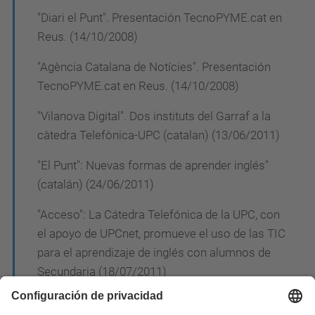
"Diari el Punt". Presentación TecnoPYME.cat en
Reus. (14/10/2008)
"Agència Catalana de Notícies". Presentación
TecnoPYME.cat en Reus. (14/10/2008)
"Vilanova Digital". Dos instituts del Garraf a la
càtedra Telefònica-UPC (catalan) (13/06/2011)
"El Punt": Nuevas formas de aprender inglés"
(catalán) (24/06/2011)
"Acceso": La Cátedra Telefónica de la UPC, con
el apoyo de UPCnet, promueve el uso de las TIC
para el aprendizaje de inglés con alumnos de
Secundaria (18/07/2011)
Radio