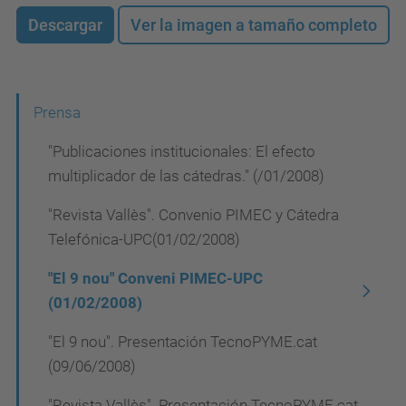
Descargar
Ver la imagen a tamaño completo
N
Prensa
a
"Publicaciones institucionales: El efecto
v
multiplicador de las cátedras." (/01/2008)
e
"Revista Vallès". Convenio PIMEC y Cátedra
g
Telefónica-UPC(01/02/2008)
a
"El 9 nou" Conveni PIMEC-UPC
c
(01/02/2008)
i
"El 9 nou". Presentación TecnoPYME.cat
ó
(09/06/2008)
n
"Revista Vallès". Presentación TecnoPYME.cat