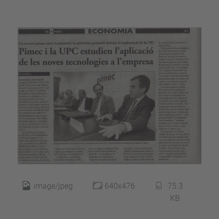
image/jpeg
640x476
75.3
KB