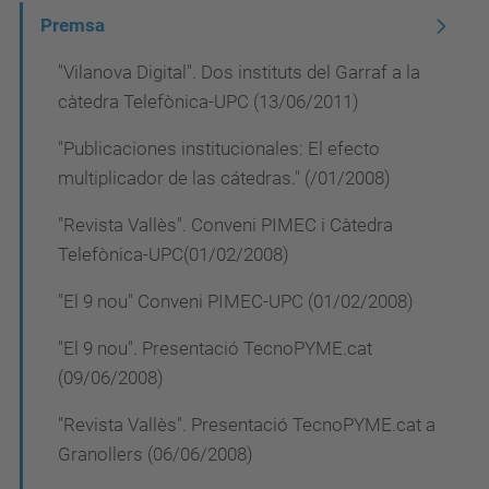
a
Premsa
v
"Vilanova Digital". Dos instituts del Garraf a la
e
càtedra Telefònica-UPC (13/06/2011)
g
a
"Publicaciones institucionales: El efecto
multiplicador de las cátedras." (/01/2008)
c
i
"Revista Vallès". Conveni PIMEC i Càtedra
Telefònica-UPC(01/02/2008)
ó
"El 9 nou" Conveni PIMEC-UPC (01/02/2008)
"El 9 nou". Presentació TecnoPYME.cat
(09/06/2008)
"Revista Vallès". Presentació TecnoPYME.cat a
Granollers (06/06/2008)