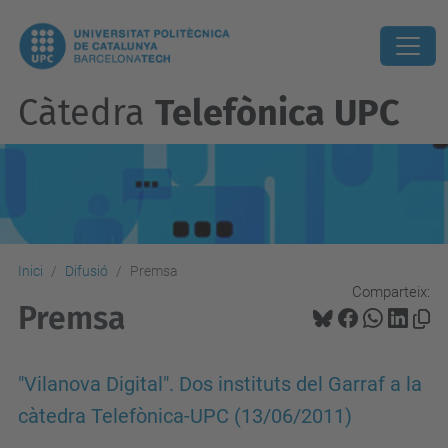
Càtedra
Telefònica UPC
Inici
Difusió
Premsa
Comparteix:
Premsa
"Vilanova Digital". Dos instituts del Garraf a la
càtedra Telefònica-UPC (13/06/2011)