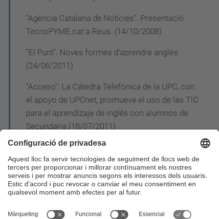
"Agència Catalana de Notícies". Presentació
TecnoPYME.cat a Reus. (14/10/2008)
"El Punt". Noves formes d'aprendre anglès
(24/06/2011)
"Acceso": La Cátedra Telefónica de la UPC, con
el apoyo de UPCnet, promueve el uso de las TIC
para el aprendizaje de inglés con alumnos de
Secundaria (18/07/2011)
Ràdio
Televisió
Blog de la càtedra