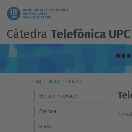
Càtedra
Telefònica UPC
Inici
Difusió
Televisió
Tel
N
Beques i captació
a
Premsa
v
Actual
e
Ràdio