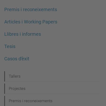
Premis i reconeixements
Articles i Working Papers
Llibres i informes
Tesis
Casos d'èxit
N
Tallers
a
Projectes
v
e
Premis i reconeixements