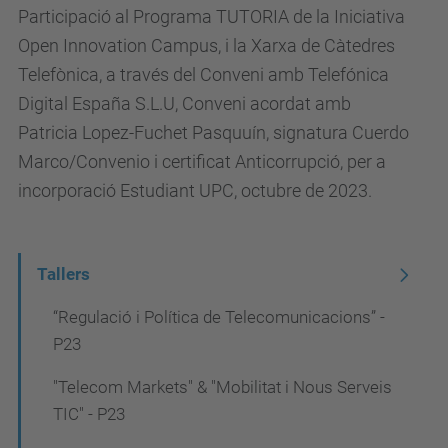
Participació al Programa TUTORIA de la Iniciativa
Open Innovation Campus, i la Xarxa de Càtedres
Telefònica, a través del Conveni amb Telefónica
Digital España S.L.U, Conveni acordat amb
Patricia Lopez-Fuchet Pasquuín, signatura Cuerdo
Marco/Convenio i certificat Anticorrupció, per a
incorporació Estudiant UPC, octubre de 2023.
N
Tallers
a
“Regulació i Política de Telecomunicacions” -
v
P23
e
"Telecom Markets" & "Mobilitat i Nous Serveis
g
TIC" - P23
a