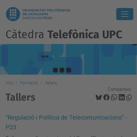
Càtedra
Telefònica UPC
Inici
Formació
Tallers
Comparteix:
Tallers
“Regulació i Política de Telecomunicacions” -
P23