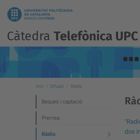
Càtedra
Telefònica UPC
Inici
Difusió
Ràdio
Rà
N
Beques i captació
a
Premsa
v
"Radi
dos i
e
Ràdio