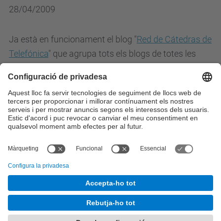
28/04/2009
Ja està en funcionament el blog "
Red de Cátedras de
Telefónica
" que agrupa tots els blogs de totes les
càtedres Telefònica espanyoles. En ell podem trobar
notícies relacionades amb l'activitat de les diferents
càtedres, així com informació interessant que es
desprenen dels seus àmbits d'estudi.
Totes les notícies
© UPC
Càtedra Telefònica UPC.
Desenvolupat amb