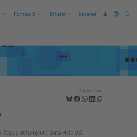
Cerca
C
Formació
Difusió
Intranet
e
r
c
a
a
v
a
n
Comparteix:
ç
a
d
y
a
…
'equip del projecte 'Data Help Us',