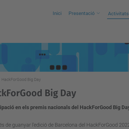
Inici
Presentació
Activitats
HackForGood Big Day
ckForGood Big Day
cipació en els premis nacionals del HackForGood Big Da
s de guanyar l'edició de Barcelona del HackForGood 2022, l