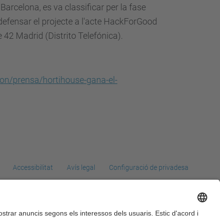
 Barcelona, es va classificar per la fase
efensar el projecte a l'acte
HackForGood
e
42 Madrid (Distrito Telefónica).
on/prensa/hortihouse-gana-el-
Accessibilitat
Avís legal
Configuració de privadesa