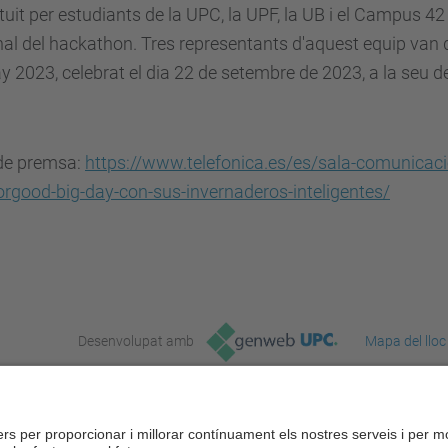
tuit per estudiants de la
UPC
, la UPF, la UB i el Campus 42
al del hackathon. Tres representants d'aquest equip van d
ay 2023,
celebrat el dia 22 de setembre de 2023, a la seu d
de premsa:
https://www.telefonica.es/es/sala-comunicaci
rgood-big-day-con-sus-invernaderos-inteligentes/
Desenvolupat amb
Mapa del lloc