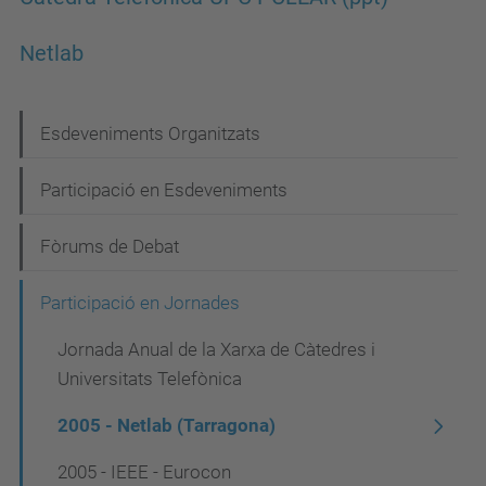
Netlab
N
Esdeveniments Organitzats
a
Participació en Esdeveniments
v
e
Fòrums de Debat
g
Participació en Jornades
a
c
Jornada Anual de la Xarxa de Càtedres i
Universitats Telefònica
i
ó
2005 - Netlab (Tarragona)
2005 - IEEE - Eurocon