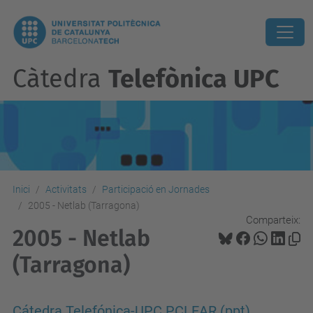
Càtedra
Telefònica UPC
Inici
Activitats
Participació en Jornades
2005 - Netlab (Tarragona)
Comparteix:
2005 - Netlab
(Tarragona)
Cátedra Telefónica-UPC PCLEAR (ppt)