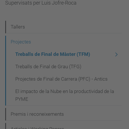
Supervisats per Luis Jofre-Roca
N
Tallers
a
Projectes
v
Treballs de Final de Màster (TFM)
e
g
Treballs de Final de Grau (TFG)
a
Projectes de Final de Carrera (PFC) - Antics
c
El impacto de la Nube en la productividad de la
i
PYME
ó
Premis i reconeixements